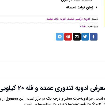
زمان تولید: امساله
دسته:
ادویه ترکیبی عمده
,
ادویه جات عمده
برچسب:
عمده
عرفی ادویه تندوری عمده و فله 20 کیلویی
ه است. جز
ادویه‌جات ممتاز
و
درجه یک
در
بازار
است. این
محصول
از ب
ا
کترینگ‌ها
فست‌فودها
کله‌پزی‌ها
عطاری‌ها
و… است.