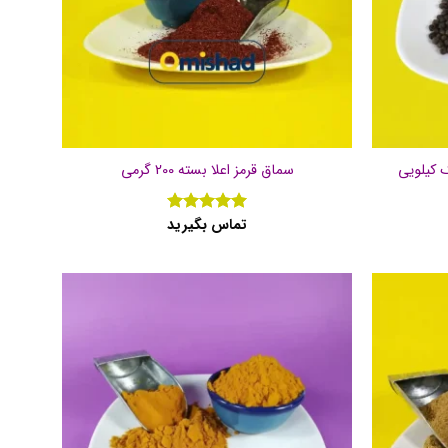
سماق قرمز اعلا بسته 200 گرمی
تماس بگیرید
نمره
5
از
5