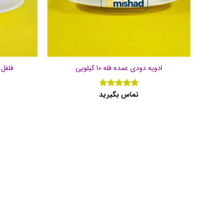
ادویه دودی عمده فله ۱۰ کیلویی
فلفل سی
تماس بگیرید
نمره
5
از
5