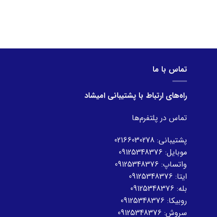
تماس با ما
راه‌های ارتباط با پشتیبانی امیشاد
تماس در پلتفرم‌ها
پشتیبانی:
02166030278
موبایل:
09125348376
واتساپ:
09125348376
ایتا:
09125348376
بله:
09125348376
روبیکا:
09125348376
سروش:
09125348376