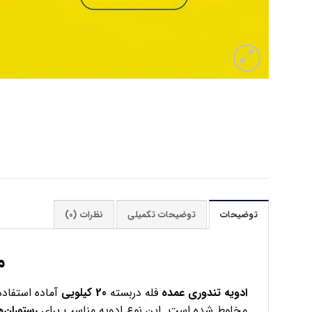
توضیحات
توضیحات تکمیلی
نظرات (0)
م
ادویه تندوری
عمده
فله دربسته
20 کیلویی
آماده استفاد
مخلوط شده است. این نوع ادویه مناسب برای
رستوران‌ه