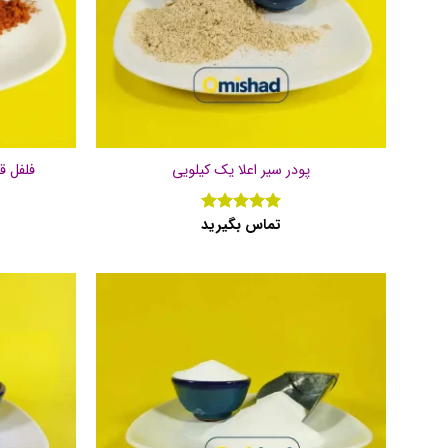
پودر سیر اعلا یک کیلویی
فلفل ق
تماس بگیرید
نمره
5
از
5