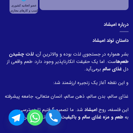
درباره امیشاد
داستان تولد امیشاد
بشر همواره در جستجوی لذت بوده و والاترینِ آن،
لذت چشیدن
طعم‌ها
ست. اما یک حقیقت انکارناپذیر وجود دارد: طعم واقعی از
دل
غذای سالم
برمی‌آید.
و این نقطه آغاز یک زنجیره ارزشمند شد:
غذای سالم، بدن سالم، ذهن سالم، انسان متعالی، جامعه پیشرفته
این فلسفه، روح
امیشاد
شد. ما تصمیم گرفتیم تا دسترسی
به
طعم و مزه غذای سالم و باکیفیت
را آسان‌تر و مطمئن‌تر کنیم.