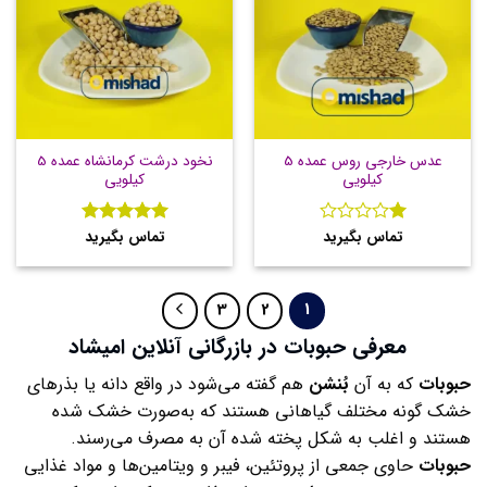
عدس خارجی روس عمده 5
نخود درشت کرمانشاه عمده 5
کیلویی
کیلویی
تماس بگیرید
تماس بگیرید
نمره
نمره
5
از
5
1
از
5
3
2
1
معرفی حبوبات در بازرگانی آنلاین امیشاد
حبوبات
که به آن
بُنشن
هم گفته می‌شود در واقع دانه یا بذرهای
خشک گونه مختلف گیاهانی هستند که به‌صورت خشک شده
هستند و اغلب به شکل پخته شده آن به مصرف می‌رسند.
حبوبات
حاوی جمعی از پروتئین، فیبر و ویتامین‌ها و مواد غذایی