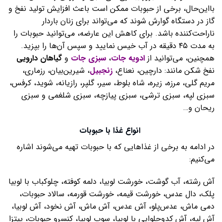
بااین‌حال، برخی از حبوبات ممکن است باعث افزایش تولید نفخ و
گاز در دستگاه گوارش شوند که می‌تواند برای زنان باردار
ناراحت‌کننده باشد. برای کاهش این عارضه، می‌توانید حبوبات را
به مدت ۴۵ دقیقه در آب خیس نمایید و سپس آن‌ها را بپزید.
همچنین، می‌توانید از
ادویه جات
،
سبزی جات
و
گیاهان دارویی
نفخ شکن مانند: دارچین، نعناع،
زنجبیل
، شیرین‌بیان، رزماری،
مریم گلی، مرزه، زیره، شاه بلوط، سیر، گلپر، رازیانه، شوید، کرفس،
سبزی لپه، سبزی ترشی، سبزی پیازچه، سبزی شلغمی و سبزی
ریحان و…
انواع غذا با حبوبات
در ادامه به برخی از غذاهایی که با حبوبات تهیه می‌شوند اشاره
می‌کنیم:
آش رشته، آب گوشت، خورشت لوبیا، دلمه کوفته، چلوکباب با لوبیا
پلک، دال عدس، خورشت قیمه، خورشت قورمه، سالاد حبوبات،
دمی ماش، عدس‌پلو، آش عدس، آش ماش، آش نخود، آش لوبیا،
آش لپه، آش کدوحلوایی با لوبیا، سوپ لوبیا، کنسرو حبوبات، پیتزا