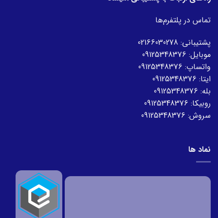
تماس در پلتفرم‌ها
پشتیبانی:
02166030278
موبایل:
09125348376
واتساپ:
09125348376
ایتا:
09125348376
بله:
09125348376
روبیکا:
09125348376
سروش:
09125348376
نماد ها