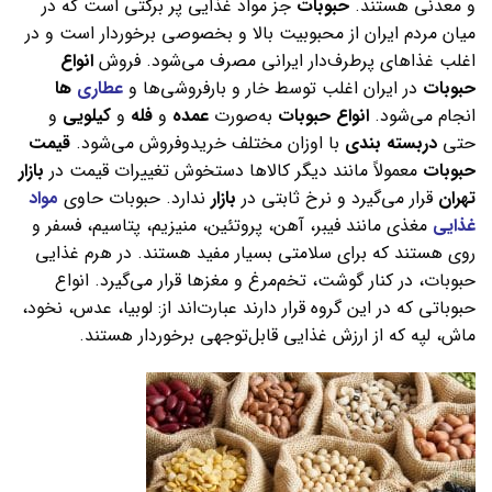
و معدنی هستند.
حبوبات
جز مواد غذایی پر برکتی است که در
میان مردم ایران از محبوبیت بالا و بخصوصی برخوردار است و در
اغلب غذاهای پرطرف‌دار ایرانی مصرف می‌شود. فروش
انواع
حبوبات
در ایران اغلب توسط خار و بارفروشی‌ها و
عطاری
ها
انجام می‌شود.
انواع حبوبات
به‌صورت
عمده
و
فله
و
کیلویی
و
حتی
دربسته
بندی
با اوزان مختلف خریدوفروش می‌شود.
قیمت
حبوبات
معمولاً مانند دیگر کالاها دستخوش تغییرات قیمت در
بازار
تهران
قرار می‌گیرد و نرخ ثابتی در
بازار
ندارد. حبوبات حاوی
مواد
غذایی
مغذی مانند فیبر، آهن، پروتئین، منیزیم، پتاسیم، فسفر و
روی هستند که برای سلامتی بسیار مفید هستند. در هرم غذایی
حبوبات، در کنار گوشت، تخم‌مرغ و مغزها قرار می‌گیرد. انواع
حبوباتی که در این گروه قرار دارند عبارت‌اند از: لوبیا، عدس، نخود،
ماش، لپه که از ارزش غذایی قابل‌توجهی برخوردار هستند.