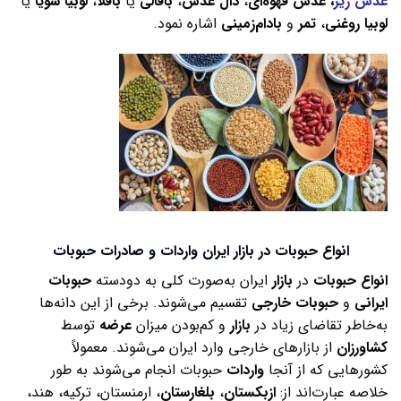
عدس ریز
، عدس قهوه‌ای
،
دال
عدس
،
باقالی
یا
باقلا
،
لوبیا
سویا
یا
لوبیا
روغنی
،
تمر
و
بادام‌زمینی
اشاره نمود.
انواع حبوبات در بازار ایران واردات و صادرات حبوبات
انواع
حبوبات
در
بازار
ایران به‌صورت کلی به دودسته
حبوبات
ایرانی
و
حبوبات
خارجی
تقسیم می‌شوند. برخی از این دانه‌ها
به‌خاطر تقاضای زیاد در
بازار
و کم‌بودن میزان
عرضه
توسط
کشاورزان
از بازارهای خارجی وارد ایران می‌شوند. معمولاً
کشورهایی که از آنجا
واردات
حبوبات انجام می‌شوند به طور
خلاصه عبارت‌اند از:
ازبکستان
،
بلغارستان
، ارمنستان، ترکیه، هند،