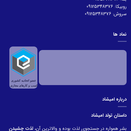
روبیکا:
09125348376
سروش:
09125348376
نماد ها
درباره امیشاد
داستان تولد امیشاد
بشر همواره در جستجوی لذت بوده و والاترینِ آن،
لذت چشیدن