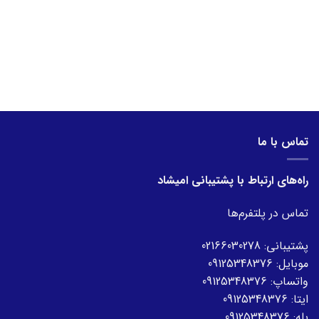
تماس با ما
راه‌های ارتباط با پشتیبانی امیشاد
تماس در پلتفرم‌ها
پشتیبانی:
02166030278
موبایل:
09125348376
واتساپ:
09125348376
ایتا:
09125348376
بله:
09125348376