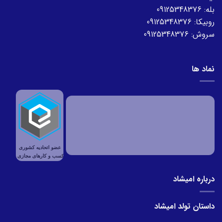
بله:
09125348376
روبیکا:
09125348376
سروش:
09125348376
نماد ها
درباره امیشاد
داستان تولد امیشاد