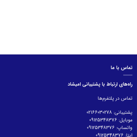
تماس با ما
راه‌های ارتباط با پشتیبانی امیشاد
تماس در پلتفرم‌ها
پشتیبانی:
02166030278
موبایل:
09125348376
واتساپ:
09125348376
ایتا:
09125348376