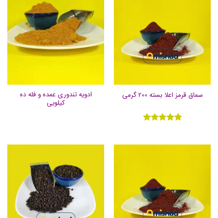
ادویه تندوری عمده و فله ده
سماق قرمز اعلا بسته 200 گرمی
کیلویی
نمره
5
از
5