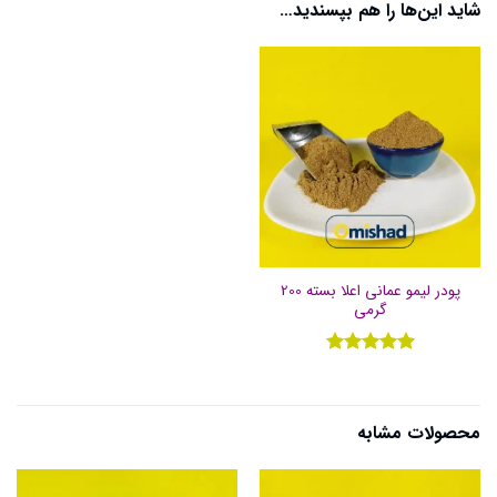
شاید این‌ها را هم بپسندید…
پودر لیمو عمانی اعلا بسته 200
گرمی
نمره
5
از
5
محصولات مشابه