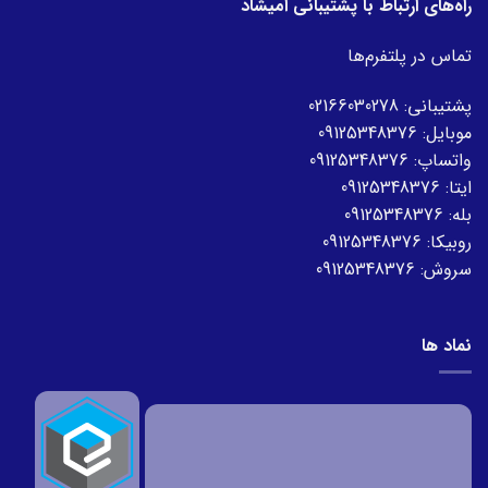
راه‌های ارتباط با پشتیبانی امیشاد
تماس در پلتفرم‌ها
پشتیبانی:
02166030278
موبایل:
09125348376
واتساپ:
09125348376
ایتا:
09125348376
بله:
09125348376
روبیکا:
09125348376
سروش:
09125348376
نماد ها