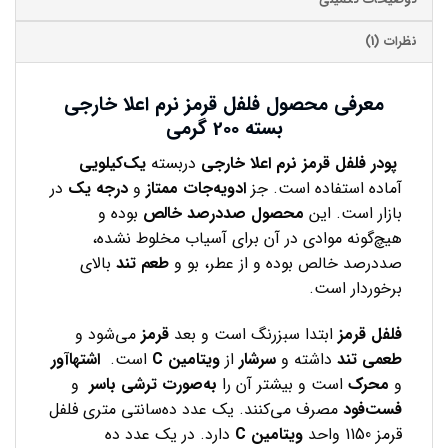
توضیحات تکمیلی
نظرات (1)
معرفی محصول فلفل قرمز نرم اعلا خارجی
بسته 200 گرمی
پودر
فلفل
قرمز
نرم
اعلا
خارجی
دربسته
یک‌کیلویی
آماده استفاده است. جز
ادویه‌جات
ممتاز
و
درجه
یک
در
بازار است. این
محصول
صددرصد
خالص
بوده و
هیچ‌گونه موادی در آن برای آسیاب مخلوط نشده،
صددرصد خالص بوده و از عطر، بو و
طعم
تند
بالای
برخوردار است.
فلفل قرمز
ابتدا سبزرنگ است و بعد
قرمز
می‌شود و
طعمی
تند
داشته و
سرشار
از
ویتامین
C
است.
اشتهاآور
و
محرک
است و بیشتر آن را
به‌صورت
ترشی
باسر
و
فست‌فود
مصرف می‌کنند. یک عدد ده‌سانتی متری فلفل
قرمز 1150 واحد
ویتامین
C
دارد. در یک عدد ده