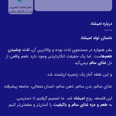
درباره امیشاد
داستان تولد امیشاد
بشر همواره در جستجوی لذت بوده و والاترینِ آن،
لذت چشیدن
طعم‌ها
ست. اما یک حقیقت انکارناپذیر وجود دارد: طعم واقعی از
دل
غذای سالم
برمی‌آید.
و این نقطه آغاز یک زنجیره ارزشمند شد:
غذای سالم، بدن سالم، ذهن سالم، انسان متعالی، جامعه پیشرفته
این فلسفه، روح
امیشاد
شد. ما تصمیم گرفتیم تا دسترسی
به
طعم و مزه غذای سالم و باکیفیت
را آسان‌تر و مطمئن‌تر کنیم.