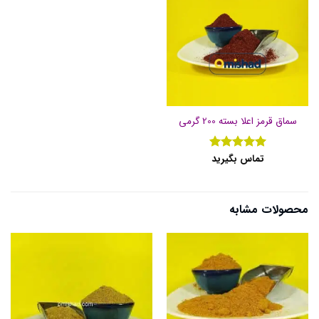
سماق قرمز اعلا بسته 200 گرمی
تماس بگیرید
نمره
5
از
5
محصولات مشابه