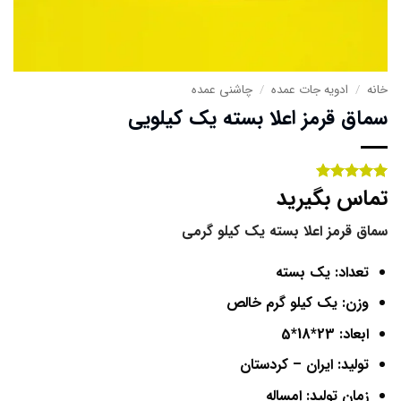
خانه
/
ادویه جات عمده
/
چاشنی عمده
سماق قرمز اعلا بسته یک کیلویی
تماس بگیرید
1
امتیاز
5
از
5 امتیاز
مشتری
سماق قرمز اعلا بسته یک کیلو گرمی
تعداد: یک بسته
وزن: یک کیلو گرم خالص
ابعاد: 23*18*5
تولید: ایران – کردستان
زمان تولید: امساله