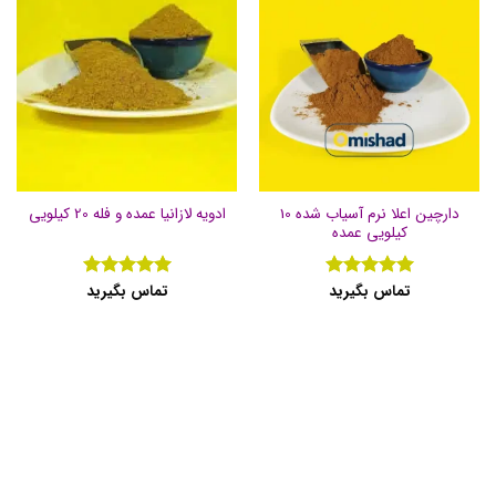
دارچین اعلا نرم آسیاب شده 10
ادویه لازانیا عمده و فله 20 کیلویی
کیلویی عمده
تماس بگیرید
تماس بگیرید
نمره
5
از
نمره
5
از
5
5