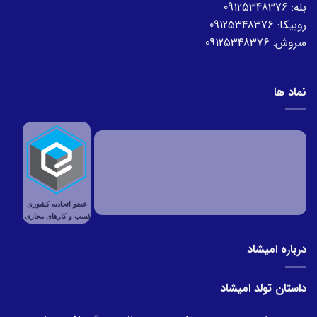
بله:
09125348376
روبیکا:
09125348376
سروش:
09125348376
نماد ها
درباره امیشاد
داستان تولد امیشاد