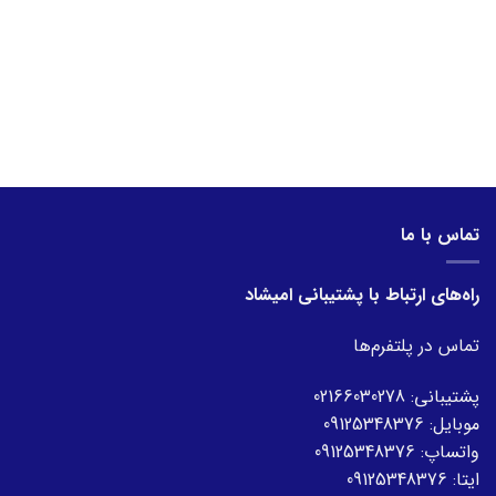
تماس با ما
راه‌های ارتباط با پشتیبانی امیشاد
تماس در پلتفرم‌ها
پشتیبانی:
02166030278
موبایل:
09125348376
واتساپ:
09125348376
ایتا:
09125348376