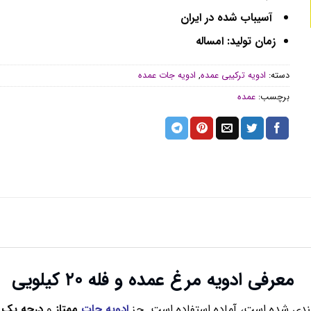
آسیباب شده در ایران
زمان تولید: امساله
دسته:
ادویه ترکیبی عمده
,
ادویه جات عمده
برچسب:
عمده
معرفی ادویه مرغ عمده و فله ۲۰ کیلویی
ندی شده است، آماده استفاده است. جز
ادویه جات
ممتاز
و
درجه یک
د