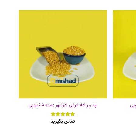
لپه ریز اعلا ایرانی آذرشهر عمده ۵ کیلویی
تماس بگیرید
نمره
5
از
5