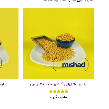
لپه ریز اعلا ایرانی آذرشهر عمده ۳۵ کیلویی
لپه 
تماس بگیرید
نمره
5
از
5