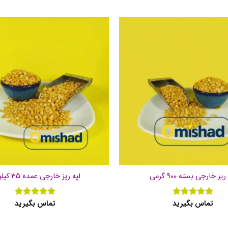
ریز خارجی بسته 900 گرمی
لپه ریز خارجی عمده 35 کیلویی
تماس بگیرید
تماس بگیرید
نمره
5
از
نمره
5
از
5
5