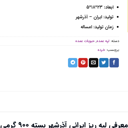
ابعاد:
۲۳*۱۸*۵
تولید: ایران – آذرشهر
زمان تولید: امساله
دسته:
لپه عمده
,
حبوبات عمده
برچسب:
خرده
معرفی لپه ریز ایرانی آذرشهر بسته ۹۰۰ گرمی