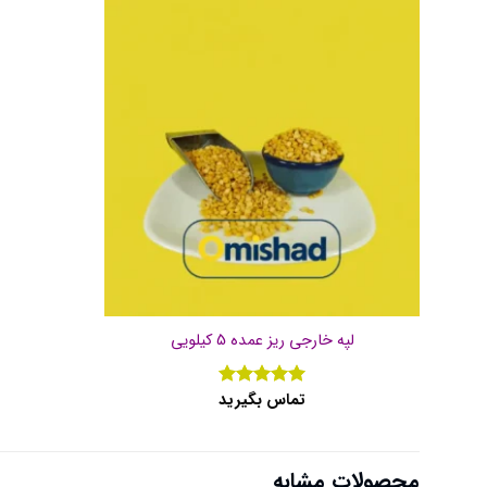
لپه خارجی ریز عمده 5 کیلویی
تماس بگیرید
نمره
5
از
5
محصولات مشابه