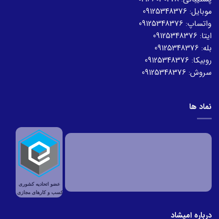
موبایل:
09125348376
واتساپ:
09125348376
ایتا:
09125348376
بله:
09125348376
روبیکا:
09125348376
سروش:
09125348376
نماد ها
درباره امیشاد