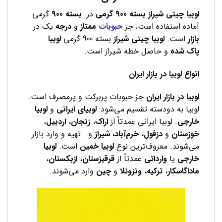
لوبیا چیتی شیراز بسته 900 گرمی
در
بسته 900
گرمی
آماده استفاده است
.
جز
حبوبات
ممتاز
و
درجه
یک در
بازار
است.
لوبیا چیتی شیراز
بسته 900 گرمی
لوبیا
پاک
شده
و حاصل خطه شیراز است.
انواع لوبیا در بازار ایران
لوبیا در بازار ایران
جز حبوبات پربرکت و پرمصرف است.
لوبیا به دودسته تقسیم می‌شود:
لوبیای ایرانی
و
لوبیا
خارجی
. لوبیا ایرانی عمدتاً از
اراک
،
زنجان
،
اردبیل
،
خوزستان
و
دزفول
،
خرم‌آباد، شیراز
و… تهیه و وارد بازار
می‌شوند. معروف‌ترین نوع
لوبیا خمین
است.
لوبیا
خارجی
یا
وارداتی
عمدتاً از
قرقیزستان
،
ازبکستان
،
ماداگاسکار
،
ترکیه
،
ونزوئلا
و
چین
وارد می‌شوند.