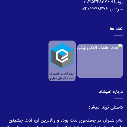
روبیکا:
09125348376
سروش:
09125348376
نماد ها
درباره امیشاد
داستان تولد امیشاد
بشر همواره در جستجوی لذت بوده و والاترینِ آن،
لذت چشیدن