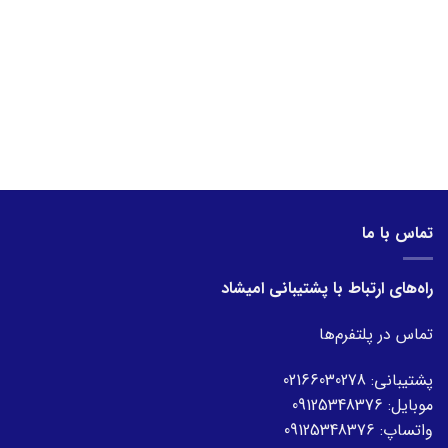
تماس با ما
راه‌های ارتباط با پشتیبانی امیشاد
تماس در پلتفرم‌ها
پشتیبانی:
02166030278
موبایل:
09125348376
واتساپ:
09125348376