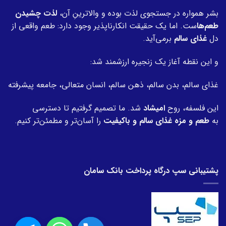
بشر همواره در جستجوی لذت بوده و والاترینِ آن،
لذت چشیدن
طعم‌ها
ست. اما یک حقیقت انکارناپذیر وجود دارد: طعم واقعی از
دل
غذای سالم
برمی‌آید.
و این نقطه آغاز یک زنجیره ارزشمند شد:
غذای سالم، بدن سالم، ذهن سالم، انسان متعالی، جامعه پیشرفته
این فلسفه، روح
امیشاد
شد. ما تصمیم گرفتیم تا دسترسی
به
طعم و مزه غذای سالم و باکیفیت
را آسان‌تر و مطمئن‌تر کنیم.
پشتیبانی سپ درگاه پرداخت بانک سامان