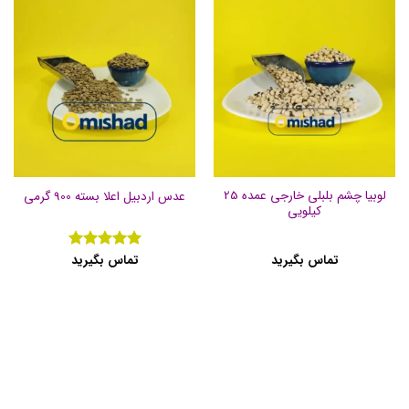
لوبیا چشم بلبلی خارجی عمده 25
عدس اردبیل اعلا بسته 900 گرمی
کیلویی
تماس بگیرید
تماس بگیرید
نمره
5
از
5