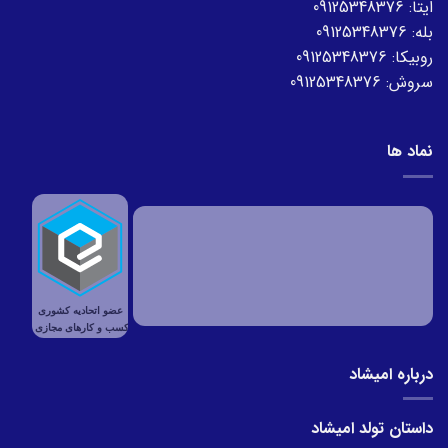
ایتا:
09125348376
بله:
09125348376
روبیکا:
09125348376
سروش:
09125348376
نماد ها
درباره امیشاد
داستان تولد امیشاد