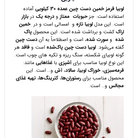
لوبیا قرمز خمین دست چین عمده
30
کیلویی
آماده
استفاده است.
جز
حبوبات ممتاز
و
درجه
یک
در
بازار
است.
این مدل
لوبیا تازه
و امسالی است و در
خمین
اراک
کشت و برداشت شده است. این محصول
پاک
شده
و
سورت شده
، است و اصطلاحاً به آن
دست چین
گفته می‌شود.
لوبیا دست چین
پاک‌شده
است و
فاقد
هر
گونه لوبیای شکسته، سنگ ریزه و تکیه های چوب است.
این نوع لوبیا مناسب برای
آشپزی
با
غذاهایی
مانند:
قرمه‌سبزی
،
خوراک
لوبیا
،
سالاد
،
آش
و… است. این
محصول مناسب برای
رستوران‌ها
،
کترینگ‌ها
،
تهیه
غذای
مجالس
و… است.