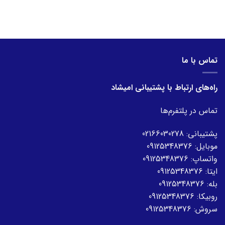
تماس با ما
راه‌های ارتباط با پشتیبانی امیشاد
تماس در پلتفرم‌ها
پشتیبانی:
02166030278
موبایل:
09125348376
واتساپ:
09125348376
ایتا:
09125348376
بله:
09125348376
روبیکا:
09125348376
سروش:
09125348376