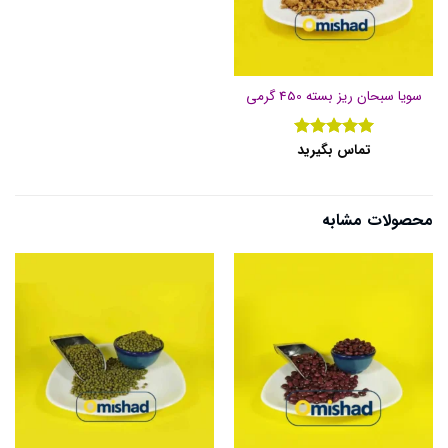
سویا سبحان ریز بسته 450 گرمی
تماس بگیرید
نمره
5
از
5
محصولات مشابه