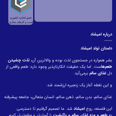
درباره امیشاد
داستان تولد امیشاد
بشر همواره در جستجوی لذت بوده و والاترینِ آن،
لذت چشیدن
طعم‌ها
ست. اما یک حقیقت انکارناپذیر وجود دارد: طعم واقعی از
دل
غذای سالم
برمی‌آید.
و این نقطه آغاز یک زنجیره ارزشمند شد:
غذای سالم، بدن سالم، ذهن سالم، انسان متعالی، جامعه پیشرفته
این فلسفه، روح
امیشاد
شد. ما تصمیم گرفتیم تا دسترسی
به
طعم و مزه غذای سالم و باکیفیت
را آسان‌تر و مطمئن‌تر کنیم.