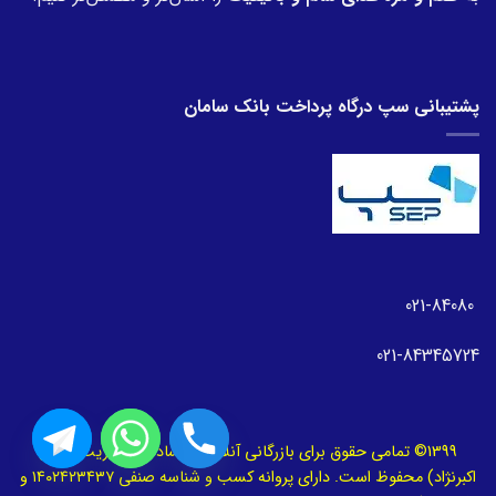
پشتیبانی سپ درگاه پرداخت بانک سامان
021-84080
021-84345724
1399© تمامی حقوق برای بازرگانی آنلاین امیشاد (با مدیریت مهدی
اکبرنژاد) محفوظ است. دارای پروانه کسب و شناسه صنفی ۱۴۰۲۴۲۳۴۳۷ و