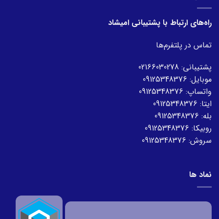
راه‌های ارتباط با پشتیبانی امیشاد
تماس در پلتفرم‌ها
پشتیبانی:
02166030278
موبایل:
09125348376
واتساپ:
09125348376
ایتا:
09125348376
بله:
09125348376
روبیکا:
09125348376
سروش:
09125348376
نماد ها