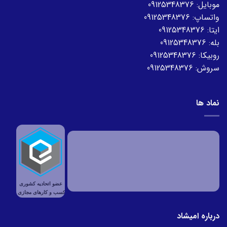
موبایل:
09125348376
واتساپ:
09125348376
ایتا:
09125348376
بله:
09125348376
روبیکا:
09125348376
سروش:
09125348376
نماد ها
درباره امیشاد